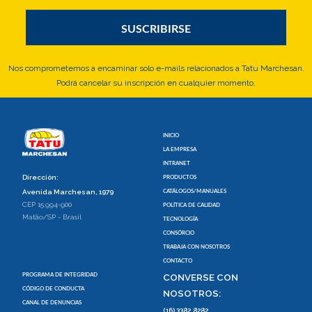
Nos comprometemos a encaminar solo e-mails relacionados a Tatu Marchesan.
Podrá cancelar su inscripción en cualquier momento.
INICIO
LA EMPRESA
INTRANET
Dirección:
PRODUCTOS
CATÁLOGOS/MANUALES
Avenida Marchesan, 1979
CEP 15.994-900
POLÍTICA DE CALIDAD
Matão/SP - Brasil
TECNOLOGÍA
CONSÓRCIO
TRABAJA CON NOSOTROS
CONTACTO
PROGRAMA DE INTEGRIDAD
CONVERSE CON
CÓDIGO DE CONDUCTA
NOSOTROS:
CANAL DE DENUNCIAS
(16) 3382.8282